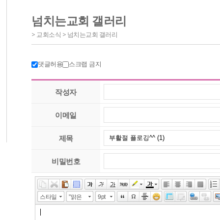
넘치는교회 갤러리
> 교회소식 > 넘치는교회 갤러리
댓글허용
스크랩 금지
작성자
이메일
제목
비밀번호
스타일
"맑은
9pt
고딕",