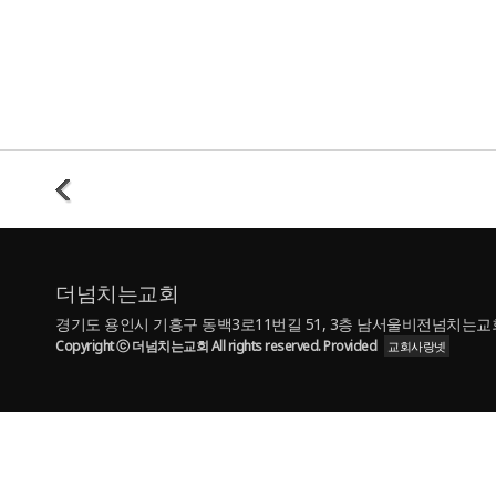
더넘치는교회
경기도 용인시 기흥구 동백3로11번길 51, 3층 남서울비전넘치는교회 | TE
Copyright ⓒ 더넘치는교회 All rights reserved. Provided
교회사랑넷