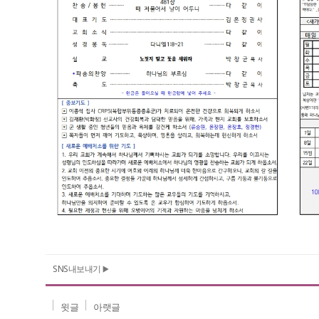
SNS내보내기
윗글
아랫글