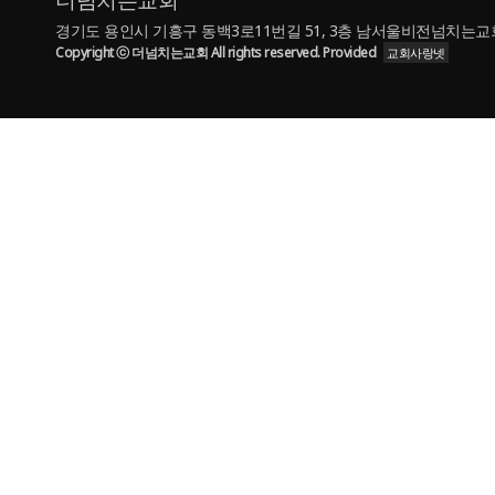
더넘치는교회
경기도 용인시 기흥구 동백3로11번길 51, 3층 남서울비전넘치는교회 | TE
Copyright ⓒ 더넘치는교회 All rights reserved. Provided
교회사랑넷