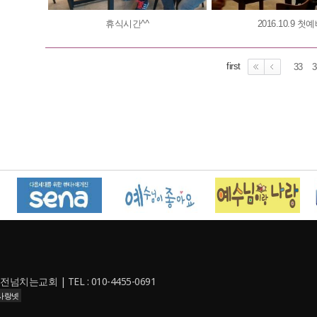
휴식시간^^
2016.10.9 첫
first
33
3
는교회 | TEL : 010-4455-0691
사랑넷